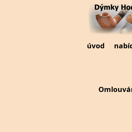
úvod
nabí
Omlouvám