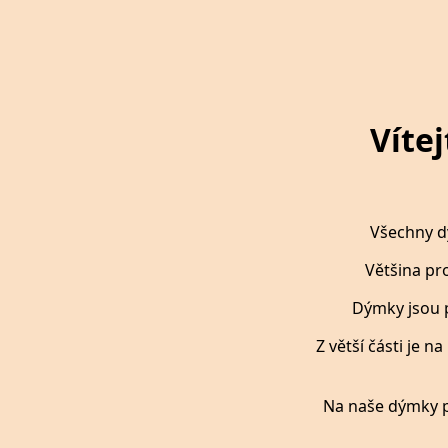
Víte
Všechny dý
Většina pr
Dýmky jsou 
Z větší části je 
Na naše dýmky p