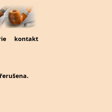
rie
kontakt
řerušena.