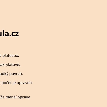
la.cz
a plateaux.
akrylátové.
adký povrch.
í počet je upraven
 Za menší opravy