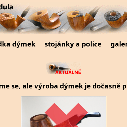
dka dýmek
stojánky a police
gale
e se, ale výroba dýmek je dočasně p