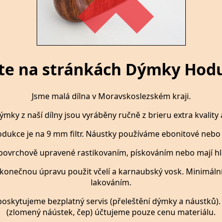
jte na stránkách Dýmky Hodu
Jsme malá dílna v Moravskoslezském kraji.
mky z naší dílny jsou vyráběny ručně z brieru extra kvality 
odukce je na 9 mm filtr. Náustky používáme ebonitové nebo 
povrchově upravené rastikovaním, pískováním nebo mají hl
na konečnou úpravu použit včelí a karnaubský vosk. Minimáln
lakováním.
oskytujeme bezplatný servis (přeleštění dýmky a náustků).
(zlomený náústek, čep) účtujeme pouze cenu materiálu.